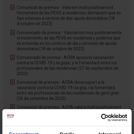
Comunicat de premsa - Valorem molt positivament
l’increment de les PEVS a residència i demanem que es
faci extensiu a centres de dia i ajuda domiciliària (18
d'octubre de 2023)
Comunicado de prensa - Valoramos muy positivamente
el incremento de las PEVS en residencia y pedimos que
se extienda en los centros de día y servicios de ayuda
domiciliaria (18 de octubre de 2023)
Comunicado de prensa - ACRA apoya la vacunación
contra la COVID-19 y la gripe, y la fomentará entre los
profesionales de las residencias (27 de septiembre de
2023)
Comunicat de premsa - ACRA dona suport a la
vacunació contra la COVID-19 i la grip, i la fomentarà
entre els professionals de les residències de gent gran
(26 de setembre de 2023)
Comunicat de premsa - ACRA valora molt positivament
la retirada de les mascaretes a les residències de gent
gran (4 de juliol de 2023)
Comunicado de prensa - ACRA valora muy
positivamente la retirada de las mascarillas en las