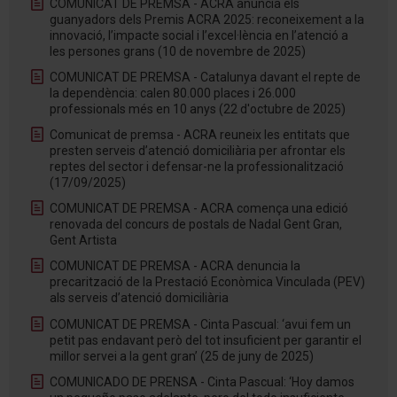
COMUNICAT DE PREMSA - ACRA anuncia els
guanyadors dels Premis ACRA 2025: reconeixement a la
innovació, l’impacte social i l’excel·lència en l’atenció a
les persones grans (10 de novembre de 2025)
COMUNICAT DE PREMSA - Catalunya davant el repte de
la dependència: calen 80.000 places i 26.000
professionals més en 10 anys (22 d'octubre de 2025)
Comunicat de premsa - ACRA reuneix les entitats que
presten serveis d’atenció domiciliària per afrontar els
reptes del sector i defensar-ne la professionalització
(17/09/2025)
COMUNICAT DE PREMSA - ACRA comença una edició
renovada del concurs de postals de Nadal Gent Gran,
Gent Artista
COMUNICAT DE PREMSA - ACRA denuncia la
precarització de la Prestació Econòmica Vinculada (PEV)
als serveis d’atenció domiciliària
COMUNICAT DE PREMSA - Cinta Pascual: ‘avui fem un
petit pas endavant però del tot insuficient per garantir el
millor servei a la gent gran’ (25 de juny de 2025)
COMUNICADO DE PRENSA - Cinta Pascual: ‘Hoy damos