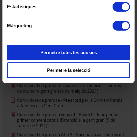
Comunicat de premsa conjunt - El sector de la gent gran
Estadístiques
alerta de l’aparició de “deficiències històriques” a
residències i centres de dia per l’eliminació de les
mesures econòmiques (20 de maig de 2022)
Màrqueting
Comunicat de premsa passaport COVID-19 (23 de
novembre de 2021)
Comunicat de premsa - Passaport COVID-19 per a
treballadors i visites a les residències de gent gran (20
Permetre totes les cookies
d'octubre de 2021)
Comunicat de premsa - Convocatòria jornada virtual de
Permetre la selecció
portes obertes a residències i centres de dia (21 de maig
de 2021)
Comunicat de premsa - ocupació residències i centres
de dia per a gent gran (6 de maig de 2021)
Comunicat de premsa - Preacord pel 1r Conveni Català
d'Atenció a la Gent Gran
Comunicat de premsa conjunt - Acord històric per un
primer conveni català d'atenció a la gent gran (9 de
febrer de 2021)
Comunicat de premsa ACRA - Vacunació als centres de