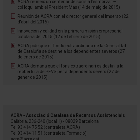
ACRA reuneix un centenar de socis a l’esmorzar –
col·loqui amb el President Mas (14 de maig de 2015)
Reunión de ACRA con el director general del Imserso (22
d'abril del 2015)
Innovación y calidad en la primera misión empresarial
catalana del 2015 (12 de febrero de 2015)
ACRA pide que el fondo extraordinario de la Generalitat
de Cataluña se destine a los dependientes severos (27
de enero de 2015)
ACRA demana que el fons extraordinari es destini a la
reobertura de PEVS per a dependents severs (27 de
gener de 2015)
ACRA - Associació Catalana de Recursos Assistencials
Calàbria, 236-240 (local 1) - 08029 Barcelona
Tel
93 414 75 52
(centraleta ACRA)
Tel
93 414 11 51
(centraleta Formació)
acra@acra.cat