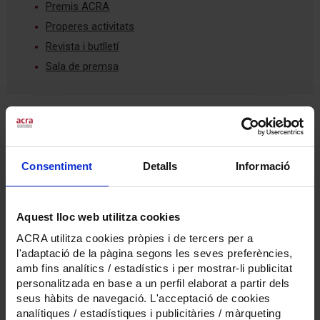
Premis ACRA
Properes activitats
Revista i butlletí
Sala de premsa
ACRA - Associació Catalana de Recursos Assistencials
Consentiment
Detalls
Informació
Calàbria, 236-240 (local 1) - 08029 Barcelona
Tel
93 414 75 52
(centraleta ACRA)
Tel
93 414 11 51
(centraleta Formació)
acra@acra.cat
Aquest lloc web utilitza cookies
ACRA utilitza cookies pròpies i de tercers per a
l'adaptació de la pàgina segons les seves preferències,
Contactar
Política de cookies
Política de qualitat
Avís legal
amb fins analítics / estadístics i per mostrar-li publicitat
Canal ètic
Crèdits
personalitzada en base a un perfil elaborat a partir dels
seus hàbits de navegació. L'acceptació de cookies
analítiques / estadístiques i publicitàries / màrqueting
Segueix-nos a: