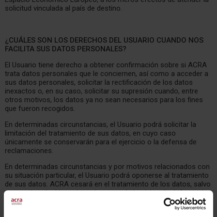
solicitud vinculada al país de destino.
¿CUÁLES SON LOS DERECHOS DEL USUARIO CUANDO NOS
FACILITA SUS DATOS PERSONALES?
El Usuario tiene derecho a obtener confirmación sobre si ACRA
trata datos personales que le conciernen, así como a acceder a
sus datos personales, solicitar la rectificación de los datos
inexactos o, en su caso, solicitar su supresión cuando, entre
otros motivos, los datos ya no sean necesarios para los fines
que fueron recogidos.
En determinadas circunstancias, el Usuario podrá solicitar la
limitación del tratamiento de sus datos, en cuyo caso
únicamente se conservarán para el ejercicio o la defensa de
reclamaciones.
En determinadas circunstancias y por motivos relacionados con
su situación particular, el Usuario podrá oponerse al tratamiento
de sus datos. ACRA cesará en el tratamiento de los datos, salvo
por motivos legítimos imperiosos, o el ejercicio o la defensa de
posibles reclamaciones.