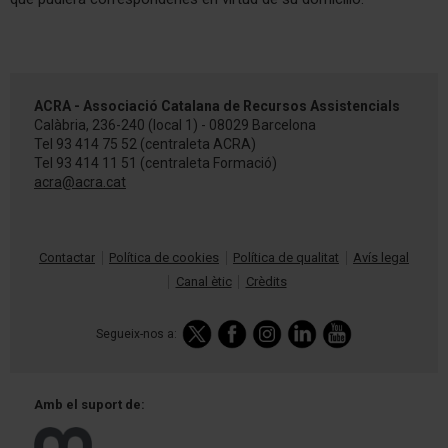
ACRA - Associació Catalana de Recursos Assistencials
Calàbria, 236-240 (local 1) - 08029 Barcelona
Tel
93 414 75 52
(centraleta ACRA)
Tel
93 414 11 51
(centraleta Formació)
acra@acra.cat
Contactar
Política de cookies
Política de qualitat
Avís legal
Canal ètic
Crèdits
Segueix-nos a:
Amb el
suport de: