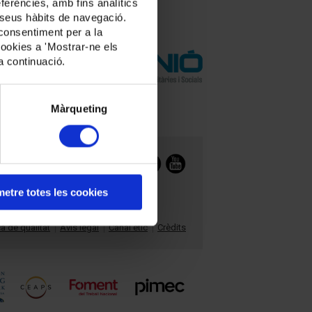
ferències, amb fins analítics
ls seus hàbits de navegació.
 consentiment per a la
cookies a 'Mostrar-ne els
a continuació.
Màrqueting
Segueix-nos a:
etre totes les cookies
ca de qualitat
Avís legal
Canal ètic
Crèdits