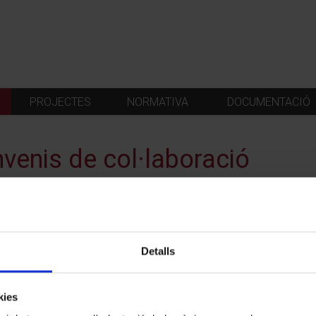
PROJECTES
NORMATIVA
DOCUMENTACIÓ
venis de col·laboració
egi d'Economistes de Catalunya
Detalls
tut de Formació Contínua de la Universitat
kies