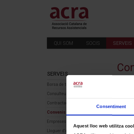
QUI SOM
SOCIS
SERVEIS
Con
SERVEIS
Borsa de treball
Col·l
Consulteu-nos
Contractació en origen
Consentiment
Convenis de col·laboració
Empreses Proveïdores
Insti
Aquest lloc web utilitza coo
Lloguer d'espais d'ACRA