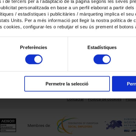
lona (IL3 - UB)
 i de tercers per a l'adaptació de la pàgina segons les seves pre
 publicitat personalitzada en base a un perfil elaborat a partir de
tiques / estadístiques i publicitàries / màrqueting implica el seu
Catalana d'Hospitals (UCH)
tats Units. Per a més informació pot llegir la nostra política de 
es cookies, configurar-les o rebutjar el seu ús prement el botons 
Preferències
Estadístiques
s Assistencials
ona
Permetre la selecció
Perm
Contactar
Política de cookies
Políti
Membres de: