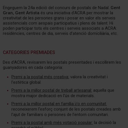
Engeguem la 24a edició del concurs de postals de Nadal.
Gent
Gran, Gent Artista
és una iniciativa d’ACRA per mostrar la
creativitat de les persones grans i posar en valor els serveis
assistencials com aespais participatius i plens de talent. Hi
poden participar tots els centres i serveis associats a ACRA:
residències, centres de dia, serveis d’atenció domiciliària, etc.
CATEGORIES PREMIADES
Des d'ACRA, revisarem les postals presentades i escollirem les
guanyadores en cada categoria:
Premi a la postal més creativa:
valora la creativitat i
l'estètica global.
Premi a la millor postal de treball artesanal:
aquella que
mostra major dedicació en l'ús de materials.
Premi a la millor postal en família i/o en comunitat:
reconeixerem l'esforç conjunt de les postals creades amb
l'ajut de familiars o persones de l'entorn comunitari.
Premi a la postal amb més votació popular:
la decisió la
prendrà el públic!