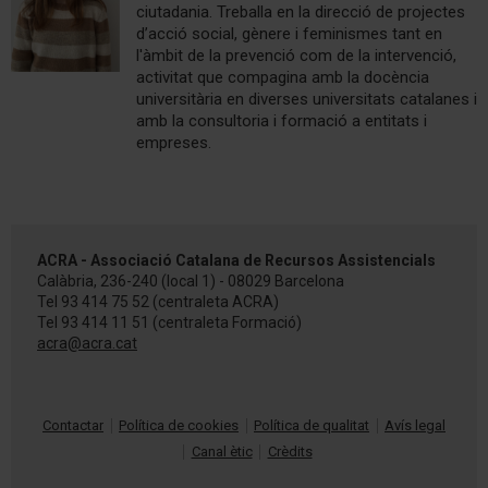
ciutadania. Treballa en la direcció de projectes
d’acció social, gènere i feminismes tant en
l'àmbit de la prevenció com de la intervenció,
activitat que compagina amb la docència
universitària en diverses universitats catalanes i
amb la consultoria i formació a entitats i
empreses.
ACRA - Associació Catalana de Recursos Assistencials
Calàbria, 236-240 (local 1) - 08029 Barcelona
Tel
93 414 75 52
(centraleta ACRA)
Tel
93 414 11 51
(centraleta Formació)
acra@acra.cat
Contactar
Política de cookies
Política de qualitat
Avís legal
Canal ètic
Crèdits