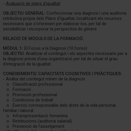
-
Avaluació de plans d'igualtat
OBJECTIU GENERAL:
Confeccionar una diagnosi i una auditoria
retributiva pròpia dels Plans d'Igualtat, localitzant els recursos
necessaris que s'ofereixen per elaborar-los, per tal de
sensibilitzar i incorporar la perspectiva de gènere.
RELACIÓ DE MÒDULS DE LA FORMACIÓ:
MÒDUL 1:
El Focus a la Diagnosi (10 hores)
OBJECTIU
: Analitzar el contingut i els aspectes necessaris per a
la diagnosi prèvia d'una organització per tal de situar el grau
d'integració de la igualtat.
CONEIXEMENTS/ CAPACITATS COGNITIVES I PRÀCTIQUES:
- Anàlisi del contingut mínim de la diagnosi:
o Classificació professional
o Formació
o Promoció professional
o Condicions de treball
o Exercici corresponsable dels drets de la vida personal,
familiar i laboral
o Infrarepresentació femenina
o Retribucions (auditoria salarial)
o Prevenció de l’assetjament