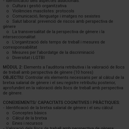
- Identificació dels aspectes addicionals:
o Cultura i gestió organitzativa
o Violències masclistes: protocols
o Comunicació, llenguatge i imatges no sexistes
o Salut laboral: prevenció de riscos amb perspectiva de
gènere
o La transversalitat de la perspectiva de gènere i la
interseccionalitat
o L’organització dels temps de treball i mesures de
corresponsabilitat
o Mesures per l’abordatge de la discriminació
o Diversitat i LGTBI
MÒDUL 2:
Elements a l'auditoria retributiva i la valoració de llocs
de treball amb perspectiva de gènere (10 hores)
OBJECTIU
: Controlar els elements necessaris per al càlcul de la
bretxa salarial de gènere i el seu registre retributiu posterior,
aprofundint en la valoració dels llocs de treball amb perspectiva
de gènere.
CONEIXEMENTS/ CAPACITATS COGNITIVES I PRÀCTIQUES:
- Identificació de la bretxa salarial de gènere i el seu càlcul:
o Conceptes bàsics
o Càlcul de la bretxa
o Eines i recursos
- Valoració dels llocs de treball amb perspectiva de gènere: