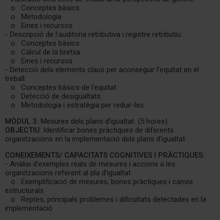
o Conceptes bàsics
o Metodologia
o Eines i recursos
- Descripció de l’auditoria retributiva i registre retributiu:
o Conceptes bàsics
o Càlcul de la bretxa
o Eines i recursos
- Detecció dels elements claus per aconseguir l’equitat en el
treball:
o Conceptes bàsics de l'equitat
o Detecció de desigualtats
o Metodologia i estratègia per reduir-les
MÒDUL 3:
Mesures dels plans d’igualtat (5 hores)
OBJECTIU
: Identificar bones pràctiques de diferents
organitzacions en la implementació dels plans d'igualtat
CONEIXEMENTS/ CAPACITATS COGNITIVES I PRÀCTIQUES:
- Anàlisi d'exemples reals de mesures i accions a les
organitzacions referent al pla d'igualtat:
o Exemplificació de mesures, bones pràctiques i canvis
estructurals
o Reptes, principals problemes i dificultats detectades en la
implementació