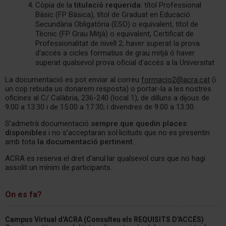
Còpia de la
titulació requerida
: títol Professional
Bàsic (FP Bàsica), títol de Graduat en Educació
Secundària Obligatòria (ESO) o equivalent, títol de
Tècnic (FP Grau Mitjà) o equivalent, Certificat de
Professionalitat de nivell 2; haver superat la prova
d'accés a cicles formatius de grau mitjà ó haver
superat qualsevol prova oficial d'accés a la Universitat
La documentació es pot enviar al correu
formacio2@acra.cat
(i
un cop rebuda us donarem resposta) o portar-la a les nostres
oficines al C/ Calàbria, 236-240 (local 1), de dilluns a dijous de
9:00 a 13:30 i de 15:00 a 17:30; i divendres de 9:00 a 13:30.
S’admetrà documentació
sempre que quedin places
disponibles
i no s’acceptaran sol·licituds que no es presentin
amb tota
la documentació pertinent
.
ACRA es reserva el dret d'anul·lar qualsevol curs que no hagi
assolit un mínim de participants.
On es fa?
Campus Virtual d'ACRA (Consulteu els REQUISITS D'ACCÉS)