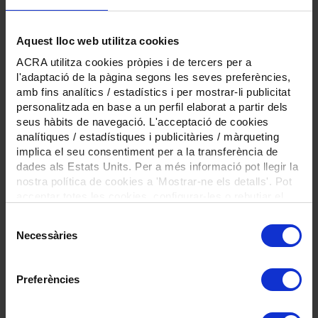
cas necessari.
Acreditació de la representació, en cas necessari.
Aquest lloc web utilitza cookies
Certificat d’exempció d’IVA, en cas necessari.
ACRA utilitza cookies pròpies i de tercers per a
l'adaptació de la pàgina segons les seves preferències,
amb fins analítics / estadístics i per mostrar-li publicitat
Material de suport
personalitzada en base a un perfil elaborat a partir dels
seus hàbits de navegació. L'acceptació de cookies
analítiques / estadístiques i publicitàries / màrqueting
35 - 2025 Nota informativa - Publicada la convocatòria
implica el seu consentiment per a la transferència de
per la provisió dels serveis de centre de dia i residència
dades als Estats Units. Per a més informació pot llegir la
assistida per a gent gran en règim de concert social
nostra política de cookies a 'Mostrar-ne els detalls'. Pot
Preguntes freqüents elaborades pel departament de
acceptar totes les cookies, configurar-les o rebutjar el
Drets Socials i Inclusió
seu ús prement el botons a continuació.
Selecció
FAQS convocatòria provisió de places en règim de
concert social
Necessàries
de
consentiment
Preferències
Enllaços d'interès
Resolució DSI/4823/2025, de 23 de desembre, per la