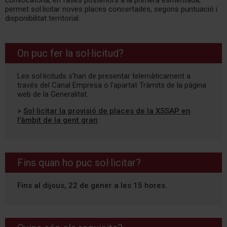
convocatòria, en fases posteriors a la primera esmentada,
permet sol·licitar noves places concertades, segons puntuació i
disponibilitat territorial.
On puc fer la sol·licitud?
Les sol·licituds s’han de presentar telemàticament a
través del Canal Empresa o l'apartat Tràmits de la pàgina
web de la Generalitat.
>
Sol·licitar la provisió de places de la XSSAP en
l'àmbit de la gent gran
Fins quan ho puc sol·licitar?
Fins al dijous, 22 de gener a les 15 hores.