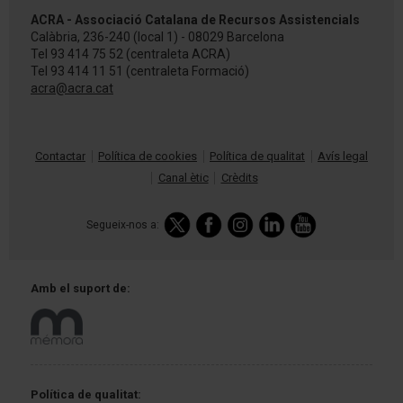
ACRA - Associació Catalana de Recursos Assistencials
Calàbria, 236-240 (local 1) - 08029 Barcelona
Tel
93 414 75 52
(centraleta ACRA)
Tel
93 414 11 51
(centraleta Formació)
acra@acra.cat
Contactar
Política de cookies
Política de qualitat
Avís legal
Canal ètic
Crèdits
Segueix-nos a:
Amb el
suport de:
Política
de qualitat: