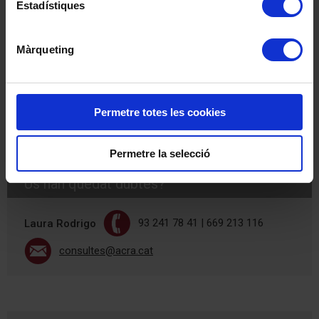
Estadístiques
qual s’obre convocatòria per a la provisió dels serveis de
centre de dia i residència assistida per a gent gran de
caràcter temporal o permanent de la Xarxa de Serveis
Màrqueting
Socials d’Atenció Pública, en règim de concert social
Sol·licitar la provisió de serveis en l’àmbit de la gent gran
(DSI/4823/2025)
ORDRE TSF/218/2020, de 16 de desembre, per a la
Permetre totes les cookies
provisió dels serveis de la Xarxa de Serveis Socials
d'Atenció Pública.
Permetre la selecció
Us han quedat dubtes?
93 241 78 41 | 669 213 116
Laura Rodrigo
consultes@acra.cat