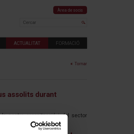
Àrea de socis
ACTUALITAT
FORMACIÓ
Tornar
s assolits durant
 la nostra organització i del sector
pals