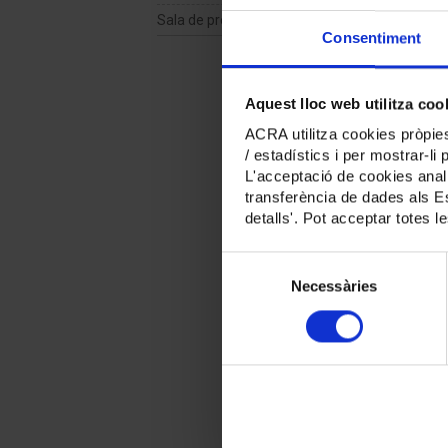
fites de
Sala de premsa
gran en 
Consentiment
D’entre 
l'acord 
públique
Aquest lloc web utilitza coo
També 
ACRA utilitza cookies pròpies
l'assoli
/ estadístics i per mostrar-li
Aquest a
L'acceptació de cookies analí
retroact
transferència de dades als Es
Cataluny
detalls'. Pot acceptar totes l
Al llarg
impulsa
Selecció de consentiment
reconeixe
Necessàries
I per ac
valor de
recopilac
Podeu lle
Més