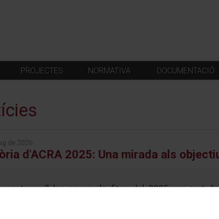
PROJECTES
NORMATIVA
DOCUMENTACIÓ
ícies
ig de 2026
ia d'ACRA 2025: Una mirada als objectiu
ument recull les principals fites del 2025 per part de
ió a la gent gran en situació de dependència
plau presentar-vos la
Memòria Anual d’ACRA
que recull les princi