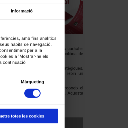
gent
Informació
da a
ifes
 per
ferències, amb fins analítics
CAT
.
ls seus hàbits de navegació.
l 4,35% per a l’any 2025, ambdós amb caràcter
 consentiment per a la
onveni d’empreses d’atenció domiciliària de
cookies a 'Mostrar-ne els
 majoria d’empreses del sector.
a continuació.
 les seves grans prioritats estratègiques,
mbit de l’atenció a la gent gran rebin un
Màrqueting
ya
"Paraules d'agraïment"
, que reconeix el
mílies envien agraïnt la seva feina. Aquesta
 notícia.
etre totes les cookies