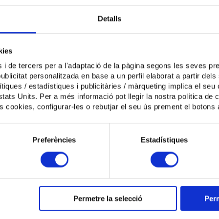
l 2025 per part de la nostra organització i del sector d’atenció a la 
situació de dependència.
Detalls
totes aquestes, volem destacar la
signatura de la segona adden
sectorial de serveis socials
, la qual incrementa en un 5% les tar
s de residències i centres de dia.
kies
cal recordar la
negociació col·lectiva del sector
, marcada
 i de tercers per a l'adaptació de la pàgina segons les seves pre
ment d'un
acord parcial de les taules salarials del conveni GER
 publicitat personalitzada en base a un perfil elaborat a partir de
cord estableix un increment salarial del 4,5% per a l’any 2024, i de
tiques / estadístiques i publicitàries / màrqueting implica el seu
iu. Per altra banda, vam haver d'impugnar l’Acord parcial del V C
tats Units. Per a més informació pot llegir la nostra política de 
a, ja que introduïa mesures que posen en risc la sostenibilitat de la
es cookies, configurar-les o rebutjar el seu ús prement el botons 
 del 2025, ACRA també ha situat l’
equiparació salarial
com una de
nt accions constants per garantir que els professionals de l’à
ment retributiu just i alineat amb el sector públic.
Preferències
Estadístiques
abar, però sense restar-li importància, hem organitzat la campan
ls professionals del sector a través de 100 cartes reals que les fa
ió va ser el regal d'ACRA el dia de Sant Jordi.
gir la Memòria anual d'ACRA 2025 a l'enllaç que trobareu al final de la
Permetre la selecció
Perm
 informació