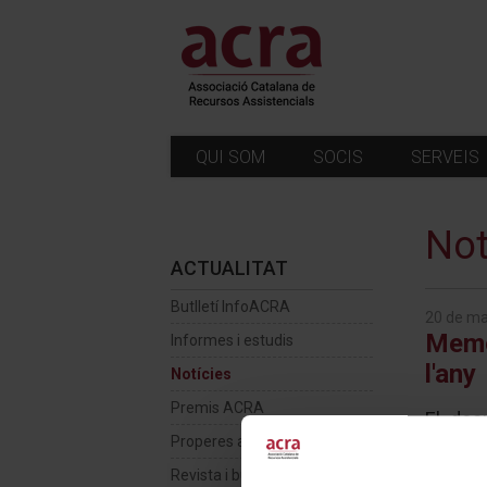
QUI SOM
SOCIS
SERVEIS
Not
ACTUALITAT
Butlletí InfoACRA
20 de ma
Memòr
Informes i estudis
l'any
Notícies
Premis ACRA
El doc
d’atenc
Properes activitats
Revista i butlletí
Ens com