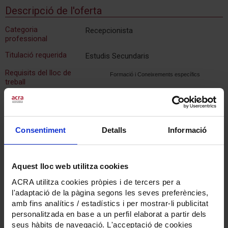
Descripció de l'oferta
Categoria
Recepcionista
professional
Titulació requerida
Estudis Secundaris
Requisits del lloc de
Formació i Coneixements específics
treball
•Estudis Secundaris.
•Experiència mínima en l’àmbit de recepció: 6
mesos.
Consentiment
Detalls
Informació
•Coneixements informàtics: nivell mig.
Aquest lloc web utilitza cookies
ACRA utilitza cookies pròpies i de tercers per a
Competències
l'adaptació de la pàgina segons les seves preferències,
amb fins analítics / estadístics i per mostrar-li publicitat
Estratègiques:
personalitzada en base a un perfil elaborat a partir dels
•Treball en equip i cooperació
seus hàbits de navegació. L'acceptació de cookies