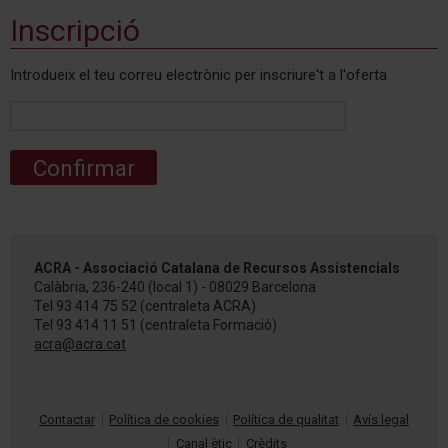
Inscripció
Introdueix el teu correu electrònic per inscriure't a l'oferta
Confirmar
ACRA - Associació Catalana de Recursos Assistencials
Calàbria, 236-240 (local 1) - 08029 Barcelona
Tel
93 414 75 52
(centraleta ACRA)
Tel
93 414 11 51
(centraleta Formació)
acra@acra.cat
Contactar
Política de cookies
Política de qualitat
Avís legal
Canal ètic
Crèdits