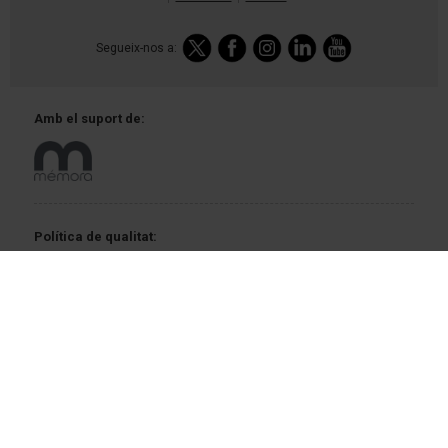
Segueix-nos a:
Amb el
suport de:
Política
de qualitat:
Membres de: