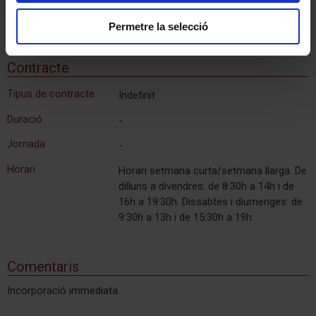
Població
Barcelona
Permetre la selecció
Contracte
Tipus de contracte
Indefinit
Duració
-
Jornada
-
Horari
Horari setmana curta/setmana llarga. De
dilluns a divendres: de 8:30h a 14h i de
16h a 19:30h. Dissabtes i diumenges: de
9:30h a 13h i de 15:30h a 19h.
Comentaris
Incorporació immediata.