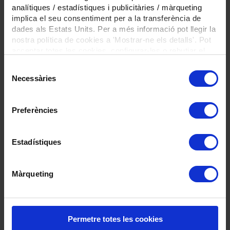
analítiques / estadístiques i publicitàries / màrqueting
•Vocació de servei.
implica el seu consentiment per a la transferència de
dades als Estats Units. Per a més informació pot llegir la
•Orientació a l’aprenentatge i al
nostra política de cookies a 'Mostrar-ne els detalls'. Pot
desenvolupament continus.
acceptar totes les cookies, configurar-les o rebutjar el
seu ús prement el botons a continuació.
•Compromís amb l’organització.
Selecció
Necessàries
de
•Empatia.
consentiment
Operatives:
Preferències
•Comunicació.
Estadístiques
•Planificació i organització.
•Autocontrol.
Màrqueting
•Flexibilitat i gestió del canvi
Salari
935 euros bruts/mes x 14 pagues
Permetre totes les cookies
Places vacants
1