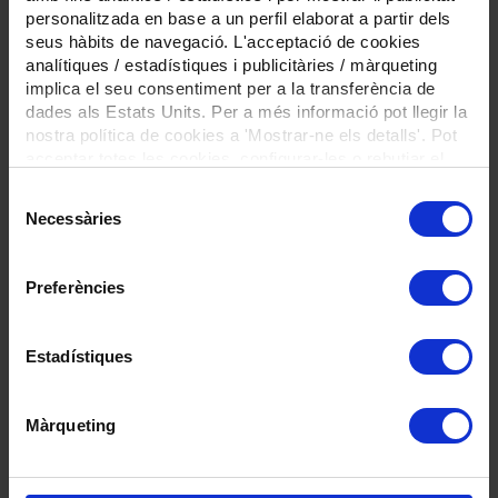
equip. Orientats/des en millorar la
personalitzada en base a un perfil elaborat a partir dels
seus hàbits de navegació. L'acceptació de cookies
qualitat de vida i el benestar de les
analítiques / estadístiques i publicitàries / màrqueting
persones.
implica el seu consentiment per a la transferència de
Salari
Segons conveni GERCAT
dades als Estats Units. Per a més informació pot llegir la
nostra política de cookies a 'Mostrar-ne els detalls'. Pot
Places vacants
1
acceptar totes les cookies, configurar-les o rebutjar el
seu ús prement el botons a continuació.
Població
Salt
Selecció
Necessàries
de
consentiment
Contracte
Preferències
Tipus de contracte
Temporal
Duració
-
Estadístiques
Jornada
Completa
Horari
Màrqueting
A concretar