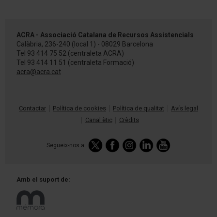
ACRA - Associació Catalana de Recursos Assistencials
Calàbria, 236-240 (local 1) - 08029 Barcelona
Tel
93 414 75 52
(centraleta ACRA)
Tel
93 414 11 51
(centraleta Formació)
acra@acra.cat
Contactar
Política de cookies
Política de qualitat
Avís legal
Canal ètic
Crèdits
Segueix-nos a:
Amb el
suport de: