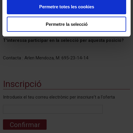
Comentaris
Permetre totes les cookies
El salari i condicions de les places es regiran d’acord al Conveni
GERCAT
Permetre la selecció
T'interessa participar en la selecció per aquesta posició?
Contacta : Arlen Mendoza, M: 695-23-14-14
Inscripció
Introdueix el teu correu electrònic per inscriure't a l'oferta
Confirmar