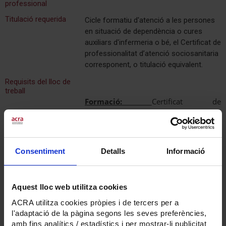
professional
Titulació requerida
Cicle formatiu d'atenció a les persones
en situació de dependència o cures
auxiliars d'infermeria o bé, el Certificat de
professionalitat d’atenció sociosanitaria
corresponent, o titulació equivalent.
Requisits del lloc de
treball
Formació:
Certificat de
Professionalitat, Tècnic Cures Auxiliars
d'Infermeria, o Tècnic d'Atenció a
Persones amb Dependència.
Experiència:
Aportar experiència
Consentiment
Detalls
Informació
demostrable en l'atenció a persones
amb situació de dependència
(valorable)
Aquest lloc web utilitza cookies
Perfil competèncial
:
Es cerquen
professionals amb estil de
ACRA utilitza cookies pròpies i de tercers per a
comunicació proper, empatia i
l'adaptació de la pàgina segons les seves preferències,
assertivitat i facilitat per treballar en
amb fins analítics / estadístics i per mostrar-li publicitat