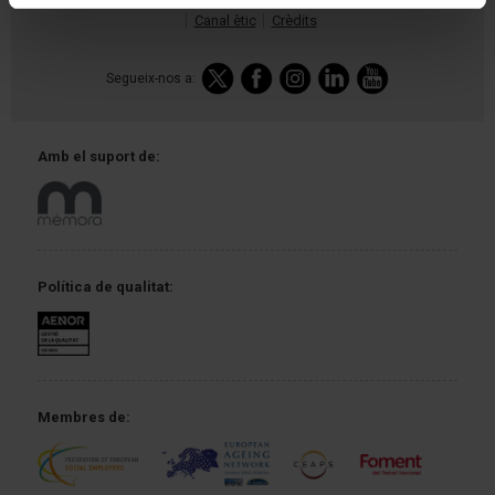
Canal ètic
Crèdits
Segueix-nos a:
Amb el
suport de:
Política
de qualitat:
Membres de: