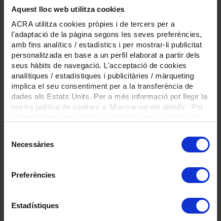
Aquest lloc web utilitza cookies
ACRA utilitza cookies pròpies i de tercers per a
l'adaptació de la pàgina segons les seves preferències,
amb fins analítics / estadístics i per mostrar-li publicitat
ACRA - Associació Catalana de Recursos Assistencials
personalitzada en base a un perfil elaborat a partir dels
Calàbria, 236-240 (local 1) - 08029 Barcelona
seus hàbits de navegació. L'acceptació de cookies
Tel
93 414 75 52
(centraleta ACRA)
Tel
93 414 11 51
(centraleta Formació)
analítiques / estadístiques i publicitàries / màrqueting
acra@acra.cat
implica el seu consentiment per a la transferència de
dades als Estats Units. Per a més informació pot llegir la
nostra política de cookies a 'Mostrar-ne els detalls'. Pot
acceptar totes les cookies, configurar-les o rebutjar el
Contactar
Política de cookies
Política de qualitat
Avís legal
seu ús prement el botons a continuació.
Canal ètic
Crèdits
Selecció
Necessàries
de
consentiment
Segueix-nos a:
Preferències
Amb el
suport de:
Estadístiques